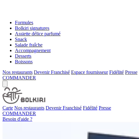
Formules
Bolkiri signatures
Assiette délice parfumé
Snack
Salade fraîche
Accompagnement
Desserts
Boissons
Nos restaurants
Devenir Franchisé
Espace fournisseur
Fidélité
Presse
COMMANDER
Carte
Nos restaurants
Devenir Franchisé
Fidélité
Presse
COMMANDER
Besoin d'aide ?